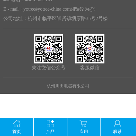
E - mail：yotree#yotree-china.com(把#改为@)
公司地址：杭州市临平区崇贤镇塘康路35号2号楼
关注微信公众号
客服微信
杭州川田电器有限公司
首页
产品
应用
联系