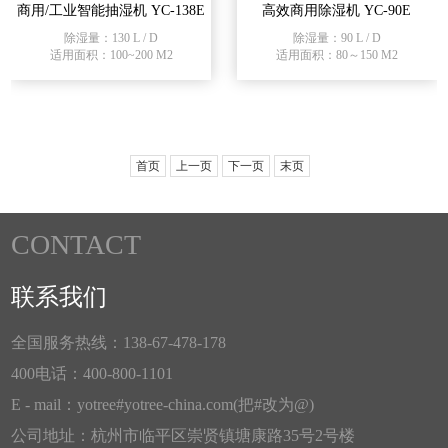
商用/工业智能抽湿机 YC-138E
高效商用除湿机 YC-90E
除湿量：130 L / D
除湿量：90 L / D
适用面积：100~200 M2
适用面积：80～150 M2
首页
上一页
下一页
末页
CONTACT
联系我们
全国服务热线：138-67-478-178
400电话：400-800-1101
E - mail：yotree#yotree-china.com(把#改为@)
公司地址：杭州市临平区崇贤镇塘康路35号2号楼