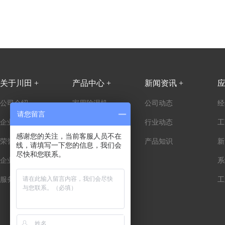
关于川田 +
产品中心 +
新闻资讯 +
应
公司介绍
家用除湿机
公司动态
经
请您留言
企业历程
商用除湿机
行业动态
工
感谢您的关注，当前客服人员不在
荣誉资质
工业除湿机
产品知识
新
线，请填写一下您的信息，我们会
尽快和您联系。
企业文化
防爆除湿机
系
服务客户
调温除湿机
工