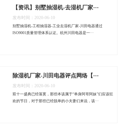
【资讯】别墅抽湿机-去湿机厂家···
发布时间：2020-06-10
别墅抽湿机-工程抽湿器-工业去湿机厂家-川田电器通过
ISO9001质量管理体系认证。杭州川田电器是一···
除湿机厂家-川田电器评点网络【···
发布时间：2020-06-10
双十一盛典已经落寞，那些本该属于“单身阿哥阿妹”们应该狂
欢的节日，对于那些已经脱单的小夫妻们来说，该···