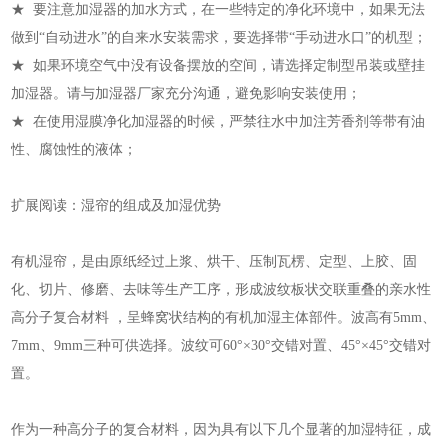
★ 要注意加湿器的加水方式，在一些特定的净化环境中，如果无法
做到“自动进水”的自来水安装需求，要选择带“手动进水口”的机型；
★ 如果环境空气中没有设备摆放的空间，请选择定制型吊装或壁挂
加湿器。请与加湿器厂家充分沟通，避免影响安装使用；
★ 在使用湿膜净化加湿器的时候，严禁往水中加注芳香剂等带有油
性、腐蚀性的液体；
扩展阅读：湿帘的组成及加湿优势
有机湿帘，是由原纸经过上浆、烘干、压制瓦楞、定型、上胶、固
化、切片、修磨、去味等生产工序，形成波纹板状交联重叠的亲水性
高分子复合材料 ，呈蜂窝状结构的有机加湿主体部件。波高有5mm、
7mm、9mm三种可供选择。波纹可60°×30°交错对置、45°×45°交错对
置。
作为一种高分子的复合材料，因为具有以下几个显著的加湿特征，成